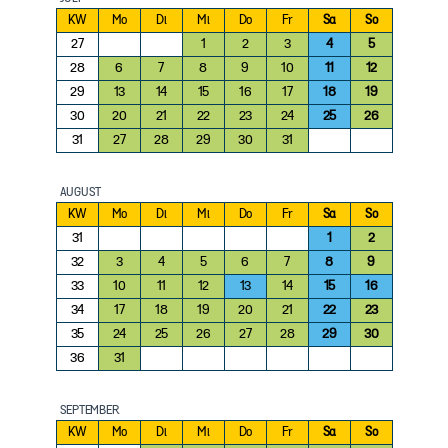
KW
Mo
Di
Mi
Do
Fr
Sa
So
27
1
2
3
4
5
28
6
7
8
9
10
11
12
29
13
14
15
16
17
18
19
30
20
21
22
23
24
25
26
31
27
28
29
30
31
AUGUST
KW
Mo
Di
Mi
Do
Fr
Sa
So
31
1
2
32
3
4
5
6
7
8
9
33
10
11
12
13
14
15
16
34
17
18
19
20
21
22
23
35
24
25
26
27
28
29
30
36
31
SEPTEMBER
KW
Mo
Di
Mi
Do
Fr
Sa
So