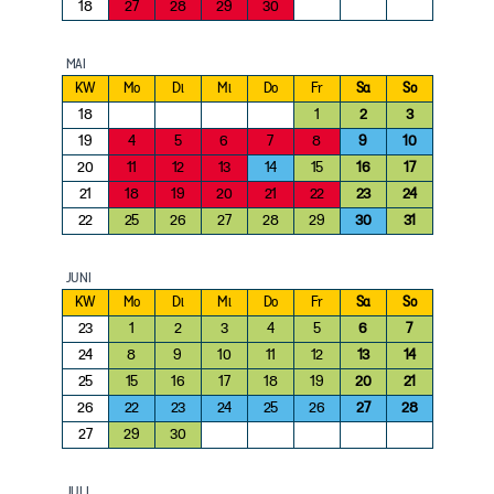
18
27
28
29
30
MAI
KW
Mo
Di
Mi
Do
Fr
Sa
So
18
1
2
3
19
4
5
6
7
8
9
10
20
11
12
13
14
15
16
17
21
18
19
20
21
22
23
24
22
25
26
27
28
29
30
31
JUNI
KW
Mo
Di
Mi
Do
Fr
Sa
So
23
1
2
3
4
5
6
7
24
8
9
10
11
12
13
14
25
15
16
17
18
19
20
21
26
22
23
24
25
26
27
28
27
29
30
JULI