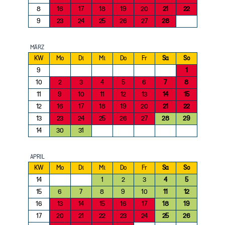
8
16
17
18
19
20
21
22
9
23
24
25
26
27
28
MÄRZ
KW
Mo
Di
Mi
Do
Fr
Sa
So
9
1
10
2
3
4
5
6
7
8
11
9
10
11
12
13
14
15
12
16
17
18
19
20
21
22
13
23
24
25
26
27
28
29
14
30
31
APRIL
KW
Mo
Di
Mi
Do
Fr
Sa
So
14
1
2
3
4
5
15
6
7
8
9
10
11
12
16
13
14
15
16
17
18
19
17
20
21
22
23
24
25
26