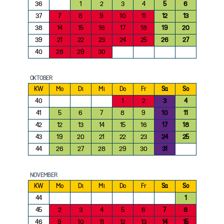
36
1
2
3
4
5
6
37
7
8
9
10
11
12
13
38
14
15
16
17
18
19
20
39
21
22
23
24
25
26
27
40
28
29
30
OKTOBER
KW
Mo
Di
Mi
Do
Fr
Sa
So
40
1
2
3
4
41
5
6
7
8
9
10
11
42
12
13
14
15
16
17
18
43
19
20
21
22
23
24
25
44
26
27
28
29
30
31
NOVEMBER
KW
Mo
Di
Mi
Do
Fr
Sa
So
44
1
45
2
3
4
5
6
7
8
46
9
10
11
12
13
14
15